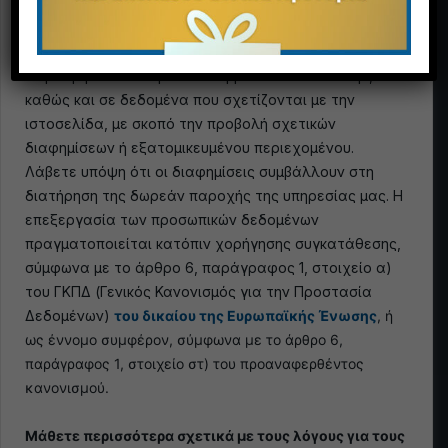
Κατά την επίσκεψη στον ιστότοπό μας,
προεπιλεγμένες εταιρείες ενδέχεται να έχουν
πρόσβαση στη συσκευή σας και να χρησιμοποιούν
συγκεκριμένα δεδομένα που βρίσκονται σε αυτήν,
Email
καθώς και σε δεδομένα που σχετίζονται με την
ιστοσελίδα, με σκοπό την προβολή σχετικών
διαφημίσεων ή εξατομικευμένου περιεχομένου.
Λάβετε υπόψη ότι οι διαφημίσεις συμβάλλουν στη
Τηλέφωνο
διατήρηση της δωρεάν παροχής της υπηρεσίας μας. Η
επεξεργασία των προσωπικών δεδομένων
πραγματοποιείται κατόπιν χορήγησης συγκατάθεσης,
σύμφωνα με το άρθρο 6, παράγραφος 1, στοιχείο α)
του ΓΚΠΔ (Γενικός Κανονισμός για την Προστασία
Μήνυμα
Δεδομένων)
του δικαίου της Ευρωπαϊκής Ένωσης
, ή
ως έννομο συμφέρον, σύμφωνα με το άρθρο 6,
παράγραφος 1, στοιχείο στ) του προαναφερθέντος
κανονισμού.
Μάθετε περισσότερα σχετικά με τους λόγους για τους