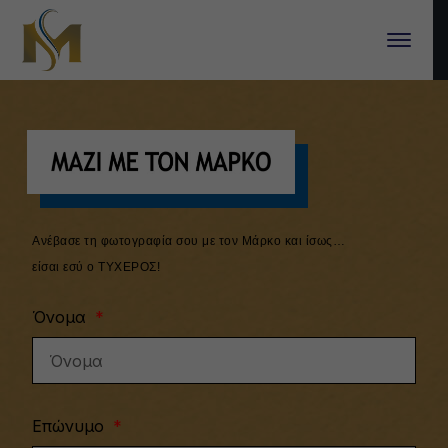
Ανέβασε τη φωτογραφία σου με τον Μάρκο και ίσως…
είσαι εσύ ο ΤΥΧΕΡΟΣ!
Όνομα
Επώνυμο